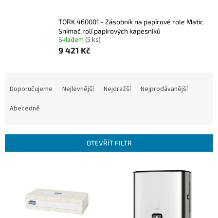
TORK 460001 - Zásobník na papírové role Matic
Snímač rolí papírových kapesníků
Skladem
(5 ks)
9 421 Kč
Ř
a
Doporučujeme
Nejlevnější
Nejdražší
Nejprodávanější
z
e
Abecedně
n
í
p
OTEVŘÍT FILTR
r
o
V
d
ý
u
p
k
i
t
s
ů