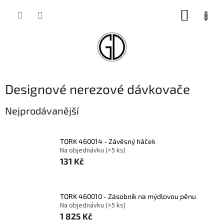
Přejít
NÁKUP
na
obsah
KOŠÍK
Designové nerezové dávkovače
Nejprodávanější
TORK 460014 - Závěsný háček
Na objednávku
(>5 ks)
131 Kč
TORK 460010 - Zásobník na mýdlovou pěnu
Na objednávku
(>5 ks)
1 825 Kč