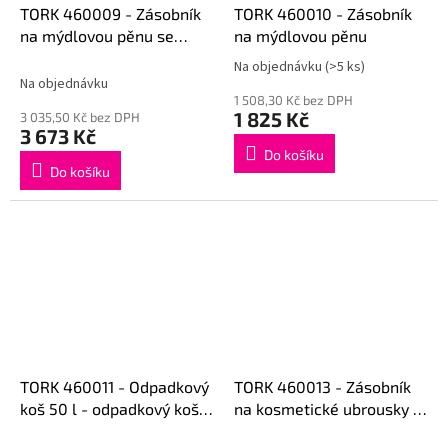
TORK 460009 - Zásobník
TORK 460010 - Zásobník
na mýdlovou pěnu se
na mýdlovou pěnu
senzorem
Na objednávku
(>5 ks)
Průměrné
Na objednávku
hodnocení
1 508,30 Kč bez DPH
produktu
1 825 Kč
3 035,50 Kč bez DPH
je
3 673 Kč
1,0
Do košíku
z
Do košíku
5
hvězdiček.
TORK 460011 - Odpadkový
TORK 460013 - Zásobník
koš 50 l - odpadkový koš z
na kosmetické ubrousky -
nerezové oceli
nerezová ocel