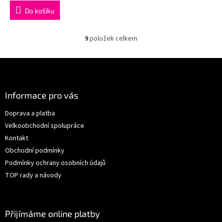
Do košíku
9
položek celkem
O
v
l
Z
á
á
d
p
a
a
Informace pro vás
c
t
í
Doprava a platba
í
p
Velkoobchodní spolupráce
r
v
Kontakt
k
Obchodní podmínky
y
Podmínky ochrany osobních údajů
v
ý
TOP rady a návody
p
i
s
u
Přijímáme online platby