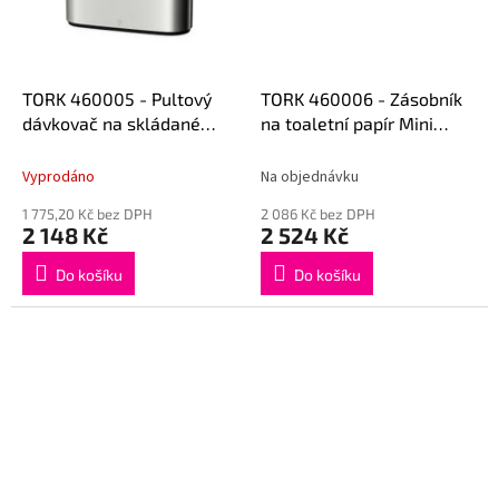
TORK 460005 - Pultový
TORK 460006 - Zásobník
dávkovač na skládané
na toaletní papír Mini
ubrousky Multifod H2
jumbo T2
Vyprodáno
Na objednávku
1 775,20 Kč bez DPH
2 086 Kč bez DPH
2 148 Kč
2 524 Kč
Do košíku
Do košíku