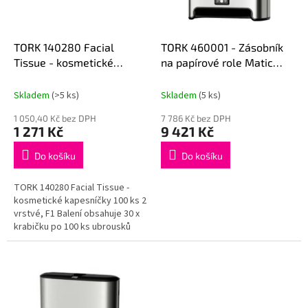
p
r
o
d
TORK 140280 Facial
TORK 460001 - Zásobník
u
Tissue - kosmetické
na papírové role Matic
k
kapesníčky 100 ks 2
Snímač rolí papírových
t
vrstvé, F1
kapesníků
Skladem
(>5 ks)
Skladem
(5 ks)
ů
1 050,40 Kč bez DPH
7 786 Kč bez DPH
1 271 Kč
9 421 Kč
Do košíku
Do košíku
TORK 140280 Facial Tissue -
kosmetické kapesníčky 100 ks 2
vrstvé, F1 Balení obsahuje 30 x
krabičku po 100 ks ubrousků