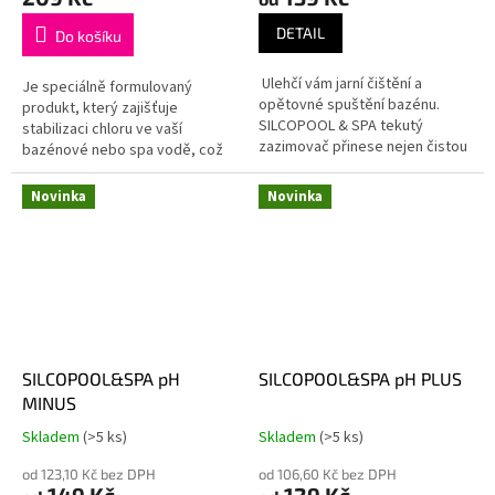
je
je
4,5
5,0
DETAIL
Do košíku
z
z
5
5
Ulehčí vám jarní čištění a
Je speciálně formulovaný
hvězdiček.
hvězdiček.
opětovné spuštění bazénu.
produkt, který zajišťuje
SILCOPOOL & SPA tekutý
stabilizaci chloru ve vaší
zazimovač přinese nejen čistou
bazénové nebo spa vodě, což
a svěží vodu na jaře, ale také
je nezbytné pro dlouhodobou
vám ušetří čas a peníze.
ochranu a dezinfekci.
Novinka
Novinka
SILCOPOOL&SPA pH
SILCOPOOL&SPA pH PLUS
MINUS
Skladem
(>5 ks)
Skladem
(>5 ks)
Průměrné
Průměrné
hodnocení
hodnocení
od 123,10 Kč bez DPH
od 106,60 Kč bez DPH
produktu
produktu
149 Kč
129 Kč