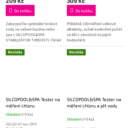
209 Kč
309 Kč
je
je
5,0
5,0
Do košíku
Do košíku
z
z
5
5
Zabezpečte optimální tvrdost
Přibližně 100 měření celkové
hvězdiček.
hvězdiček.
vody ve vašem bazénu nebo
alkalinity, avšak konkrétní počet
spa s SILCOPOOL&SPA
se liší v závislosti na jejích
STABILIZÁTOR TVRDOSTI. Chrání
hodnotách.
zařízení a zlepšuje kvalitu
koupání.
Novinka
Novinka
SILCOPOOL&SPA Tester na
SILCOPOOL&SPA Tester na
měření chloru
měření chloru a pH vody
Skladem
(>5 ks)
Průměrné
Skladem
(>5 ks)
hodnocení
263,60 Kč bez DPH
produktu