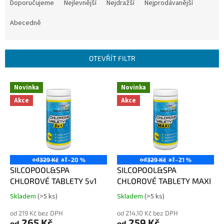
a
Doporučujeme
Nejlevnější
Nejdražší
Nejprodávanější
z
e
Abecedně
n
í
p
OTEVŘÍT FILTR
r
o
V
Novinka
Novinka
d
ý
u
Akce
Akce
p
k
i
t
s
ů
p
r
o
od
až
od
až
329 Kč
–20 %
329 Kč
–21 %
d
SILCOPOOL&SPA
SILCOPOOL&SPA
u
CHLOROVÉ TABLETY 5v1
CHLOROVÉ TABLETY MAXI
k
Skladem
(>5 ks)
Skladem
(>5 ks)
Průměrné
Průměrné
t
hodnocení
hodnocení
ů
od 219 Kč bez DPH
od 214,10 Kč bez DPH
produktu
produktu
265 Kč
259 Kč
od
od