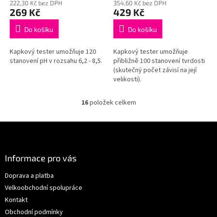
222,30 Kč bez DPH
354,60 Kč bez DPH
produktu
produktu
269 Kč
429 Kč
je
je
5,0
5,0
Do košíku
Do košíku
z
z
5
5
Kapkový tester umožňuje 120
Kapkový tester umožňuje
hvězdiček.
hvězdiček.
stanovení pH v rozsahu 6,2 - 8,5.
přibližně 100 stanovení tvrdosti
(skutečný počet závisí na její
velikosti).
16
položek celkem
O
v
l
Z
á
á
d
p
a
a
Informace pro vás
c
t
í
Doprava a platba
í
p
Velkoobchodní spolupráce
r
v
Kontakt
k
Obchodní podmínky