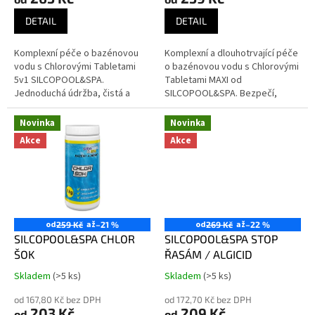
je
je
3,9
4,0
DETAIL
DETAIL
z
z
5
5
Komplexní péče o bazénovou
Komplexní a dlouhotrvající péče
hvězdiček.
hvězdiček.
vodu s Chlorovými Tabletami
o bazénovou vodu s Chlorovými
5v1 SILCOPOOL&SPA.
Tabletami MAXI od
Jednoduchá údržba, čistá a
SILCOPOOL&SPA. Bezpečí,
bezpečná voda pro vaši
čistota a pohodlí s minimální
relaxaci.
námahou.
Novinka
Novinka
Akce
Akce
od
až
od
až
259 Kč
–21 %
269 Kč
–22 %
SILCOPOOL&SPA CHLOR
SILCOPOOL&SPA STOP
ŠOK
ŘASÁM / ALGICID
Skladem
(>5 ks)
Skladem
(>5 ks)
Průměrné
Průměrné
hodnocení
hodnocení
od 167,80 Kč bez DPH
od 172,70 Kč bez DPH
produktu
produktu
203 Kč
209 Kč
od
od