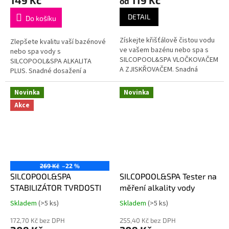
od
je
je
5,0
5,0
DETAIL
Do košíku
z
z
5
5
Získejte křišťálově čistou vodu
Zlepšete kvalitu vaší bazénové
hvězdiček.
hvězdiček.
ve vašem bazénu nebo spa s
nebo spa vody s
SILCOPOOL&SPA VLOČKOVAČEM
SILCOPOOL&SPA ALKALITA
A ZJISKŘOVAČEM. Snadná
PLUS. Snadné dosažení a
aplikace pro okamžité zlepšení
udržení optimální alkalinity pro
jasnosti.
bezpečné koupání.
Novinka
Novinka
Akce
269 Kč
–22 %
SILCOPOOL&SPA
SILCOPOOL&SPA Tester na
STABILIZÁTOR TVRDOSTI
měření alkality vody
Skladem
(>5 ks)
Skladem
(>5 ks)
Průměrné
Průměrné
hodnocení
hodnocení
172,70 Kč bez DPH
255,40 Kč bez DPH
produktu
produktu