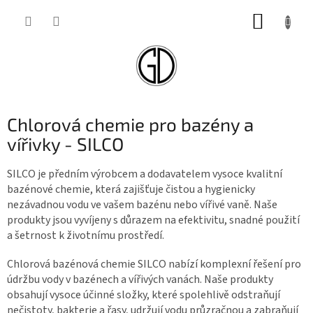
Přejít
NÁKUP
na
obsah
KOŠÍK
Chlorová chemie pro bazény a
vířivky - SILCO
SILCO je předním výrobcem a dodavatelem vysoce kvalitní
bazénové chemie, která zajišťuje čistou a hygienicky
nezávadnou vodu ve vašem bazénu nebo vířivé vaně. Naše
produkty jsou vyvíjeny s důrazem na efektivitu, snadné použití
a šetrnost k životnímu prostředí.
Chlorová bazénová chemie SILCO nabízí komplexní řešení pro
údržbu vody v bazénech a vířivých vanách. Naše produkty
obsahují vysoce účinné složky, které spolehlivě odstraňují
nečistoty, bakterie a řasy, udržují vodu průzračnou a zabraňují