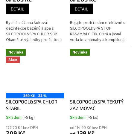
je
je
5,0
4,5
DETAIL
DETAIL
z
z
5
5
Rychlá a účinná šoková
Bojujte proti řasám efektivně s
hvězdiček.
hvězdiček.
dezinfekce bazénů a spa s
SILCOPOOL&SPA STOP
SILCOPOOL&SPA CHLOR ŠOK.
ŘASÁM/ALGICID. Čistá a jasná
Okamžité výsledky pro čistou a
voda bez námahy a komplikací.
bezpečnou vodu.
Novinka
Novinka
Akce
269 Kč
–22 %
SILCOPOOL&SPA CHLOR
SILCOPOOL&SPA TEKUTÝ
STABIL
ZAZIMOVAČ
Skladem
(>5 kg)
Skladem
(>5 ks)
Průměrné
Průměrné
hodnocení
hodnocení
172,70 Kč bez DPH
od 114,90 Kč bez DPH
produktu
produktu
209 Kč
139 Kč
od