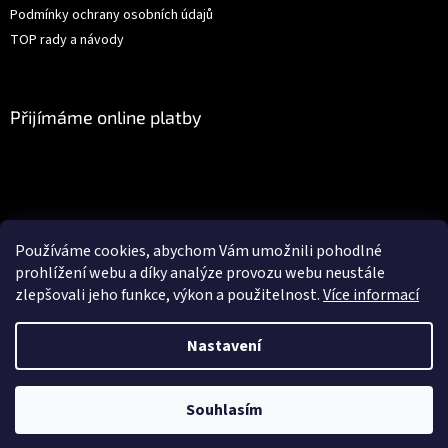
y
Podmínky ochrany osobních údajů
v
ý
TOP rady a návody
p
i
s
u
Přijímáme online platby
Facebook
Používáme cookies, abychom Vám umožnili pohodlné
prohlížení webu a díky analýze provozu webu neustále
zlepšovali jeho funkce, výkon a použitelnost.
Více informací
Vytvořil Shoptet
Nastavení
Objednávky vytvořené po 19.12.2025 budou odeslány nejdříve
Copyright 2026
Gédéčko.cz
. Všechna práva vyhrazena.
Upravit
05.01.2026. Objednávky vytvořené do 19.12.2025 - garance doručení do
Souhlasím
nastavení cookies
Vánoc. Zboží TORK objednávejte nejpozději do 15.12.2025