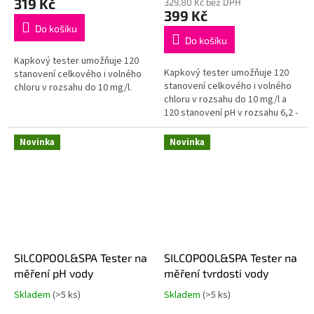
319 Kč
329,80 Kč bez DPH
je
399 Kč
5,0
Do košíku
z
Do košíku
5
Kapkový tester umožňuje 120
hvězdiček.
Kapkový tester umožňuje 120
stanovení celkového i volného
stanovení celkového i volného
chloru v rozsahu do 10 mg/l.
chloru v rozsahu do 10 mg/l a
120 stanovení pH v rozsahu 6,2 -
8,5.
Novinka
Novinka
SILCOPOOL&SPA Tester na
SILCOPOOL&SPA Tester na
měření pH vody
měření tvrdosti vody
Skladem
(>5 ks)
Skladem
(>5 ks)
Průměrné
Průměrné
hodnocení
hodnocení