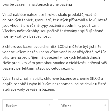
tvorbě usazenin na stěnách a dně bazénu.
V naší nabídce naleznete širokou škálu produktů, včetně
chlorových tablet, granulátů, tekutých přípravků a šoků, které
jsou vhodné pro různé typy bazénů a podmínky používání.
Všechny naše výrobky jsou pečlivě testovány a splňují přísné
normy kvality a bezpečnosti.
S chlorovou bazénovou chemií SILCO si můžete být jisti, že
voda ve vašem bazénu nebo vířivé vaně bude vždy čistá, svěží a
připravená pro příjemné osvěžení v horkých letních dnech.
Naše produkty vám pomohou snadno a efektivně udržovat váš
bazén v perfektním stavu po celou sezónu.
Vyberte si z naší nabídky chlorové bazénové chemie SILCO a
dopřejte sobě i svým blízkým nezapomenutelné chvíle u čisté
a zdravé vody ve vašem bazénu.
Bazény
Vířivky