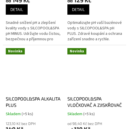
od
od
je
je
5,0
5,0
DETAIL
DETAIL
z
z
5
5
Snadné snížení pH a zlepšení
Optimalizujte pH vaší bazénové
hvězdiček.
hvězdiček.
kvality vody s SILCOPOOL&SPA
vody s SILCOPOOL&SPA pH
pH MINUS. Udržujte vodu čistou,
PLUS. Zdravé koupání a ochrana
bezpečnou a příjemnou pro
zařízení snadno a rychle.
koupání.
Novinka
Novinka
SILCOPOOL&SPA ALKALITA
SILCOPOOL&SPA
PLUS
VLOČKOVAČ A ZJISKŘOVAČ
Skladem
(>5 ks)
Skladem
(>5 ks)
Průměrné
Průměrné
hodnocení
hodnocení
123,10 Kč bez DPH
od 98,40 Kč bez DPH
produktu
produktu
149 Kč
119 Kč