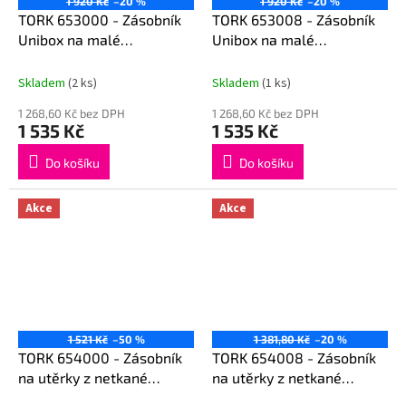
1 920 Kč
–20 %
1 920 Kč
–20 %
TORK 653000 - Zásobník
TORK 653008 - Zásobník
Unibox na malé
Unibox na malé
průmyslové role W2
průmyslové role W2
Skladem
(2 ks)
Skladem
(1 ks)
1 268,60 Kč bez DPH
1 268,60 Kč bez DPH
1 535 Kč
1 535 Kč
Do košíku
Do košíku
Akce
Akce
1 521 Kč
–50 %
1 381,80 Kč
–20 %
TORK 654000 - Zásobník
TORK 654008 - Zásobník
na utěrky z netkané
na utěrky z netkané
textilie - horní držák W4
textilie - horní držák W4