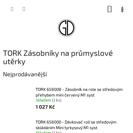
Přejít
NÁKUP
na
obsah
KOŠÍK
TORK Zásobníky na průmyslové
utěrky
Nejprodávanější
TORK 658008 - Zásobník na role se středovým
přehybem mini červený M1 syst
Skladem
(2 ks)
1 027 Kč
TORK 658000 - Dávkovač rolí se středovým
skládáním Mini tyrkysový M1 syst