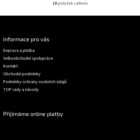
10
položek celkem
O
v
l
Z
á
á
d
p
a
a
Informace pro vás
c
t
í
Doprava a platba
í
p
Velkoobchodní spolupráce
r
v
Kontakt
k
Obchodní podmínky
y
Podmínky ochrany osobních údajů
v
ý
TOP rady a návody
p
i
s
u
Přijímáme online platby