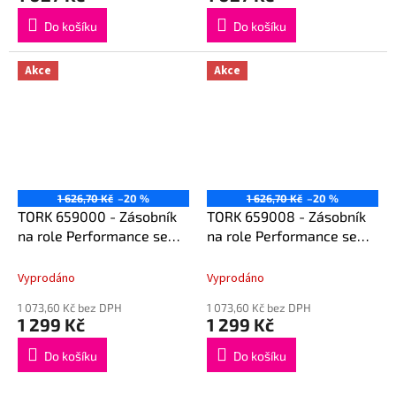
Do košíku
Do košíku
Akce
Akce
1 626,70 Kč
–20 %
1 626,70 Kč
–20 %
TORK 659000 - Zásobník
TORK 659008 - Zásobník
na role Performance se
na role Performance se
středovým zásobníkem na
středovým zásobníkem na
role M2
role M2
Vyprodáno
Vyprodáno
1 073,60 Kč bez DPH
1 073,60 Kč bez DPH
1 299 Kč
1 299 Kč
Do košíku
Do košíku