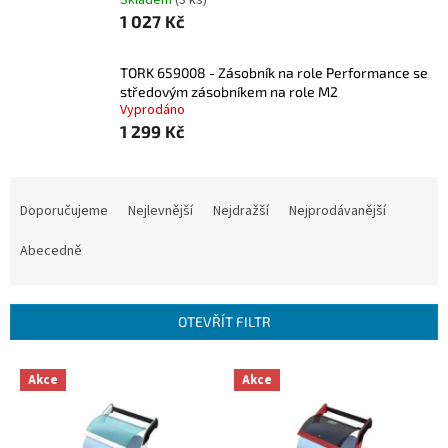
Skladem
(3 ks)
1 027 Kč
TORK 659008 - Zásobník na role Performance se
středovým zásobníkem na role M2
Vyprodáno
1 299 Kč
Ř
a
Doporučujeme
Nejlevnější
Nejdražší
Nejprodávanější
z
e
Abecedně
n
í
p
OTEVŘÍT FILTR
r
o
V
Akce
Akce
d
ý
u
p
k
i