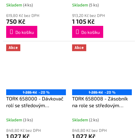
Skladem
(4 ks)
Skladem
(5 ks)
619,80 Kč bez DPH
913,20 Kč bez DPH
750 Kč
1 105 Kč
Do košíku
Do košíku
Akce
Akce
1 285 Kč
–20 %
1 285 Kč
–20 %
TORK 658000 - Dávkovač
TORK 658008 - Zásobník
rolí se středovým
na role se středovým
skládáním Mini tyrkysový
přehybem mini červený M1
M1 syst
syst
Skladem
(3 ks)
Skladem
(2 ks)
848,80 Kč bez DPH
848,80 Kč bez DPH
1 027 Kč
1 027 Kč