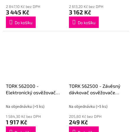
2 847,10 Kč bez DPH
2 613,20 Kč bez DPH
3 445 Kč
3 162 Kč
Do košíku
Do košíku
TORK 562000 -
TORK 562500 - Závěsný
Elektronický osvěžovač
dávkovač osvěžovače
vzduchu - bílý
vzduchu
Na objednávku
(>5 ks)
Na objednávku
(>5 ks)
1 584,30 Kč bez DPH
205,80 Kč bez DPH
1 917 Kč
249 Kč