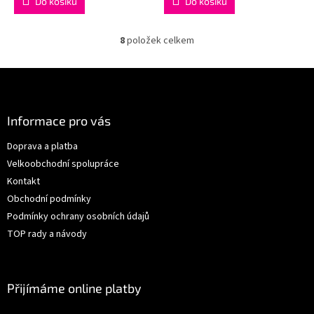
Do košíku
Do košíku
8
položek celkem
O
v
l
Z
á
á
d
p
a
a
Informace pro vás
c
t
í
Doprava a platba
í
p
Velkoobchodní spolupráce
r
v
Kontakt
k
Obchodní podmínky
y
Podmínky ochrany osobních údajů
v
ý
TOP rady a návody
p
i
s
u
Přijímáme online platby