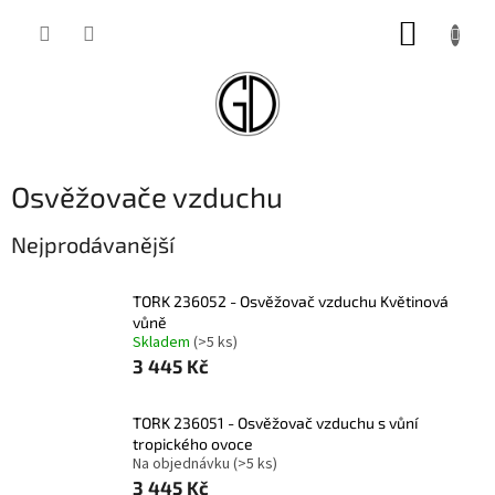
Přejít
NÁKUP
na
obsah
KOŠÍK
Osvěžovače vzduchu
Nejprodávanější
TORK 236052 - Osvěžovač vzduchu Květinová
vůně
Skladem
(>5 ks)
3 445 Kč
TORK 236051 - Osvěžovač vzduchu s vůní
tropického ovoce
Na objednávku
(>5 ks)
3 445 Kč