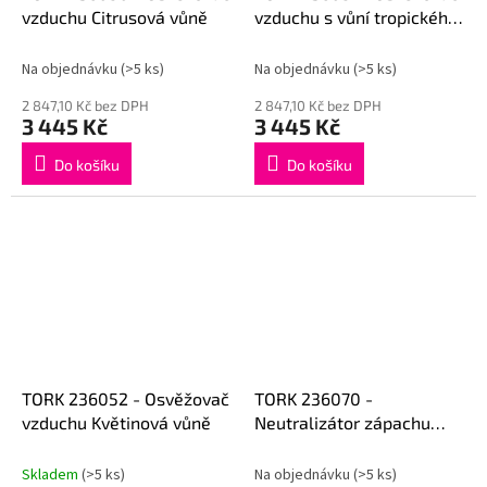
vzduchu Citrusová vůně
vzduchu s vůní tropického
ovoce
Na objednávku
(>5 ks)
Na objednávku
(>5 ks)
2 847,10 Kč bez DPH
2 847,10 Kč bez DPH
3 445 Kč
3 445 Kč
Do košíku
Do košíku
TORK 236052 - Osvěžovač
TORK 236070 -
vzduchu Květinová vůně
Neutralizátor zápachu
Neutralizátor zápachu
Skladem
(>5 ks)
Na objednávku
(>5 ks)