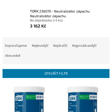
TORK 236070 - Neutralizátor zápachu
Neutralizátor zápachu
Na objednávku
(>5 ks)
3 162 Kč
Ř
a
Doporučujeme
Nejlevnější
Nejdražší
Nejprodávanější
z
e
Abecedně
n
í
p
OTEVŘÍT FILTR
r
o
V
d
ý
u
p
k
i
t
s
ů