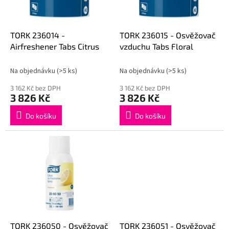
p
r
o
d
TORK 236014 -
TORK 236015 - Osvěžovač
u
Airfreshener Tabs Citrus
vzduchu Tabs Floral
k
t
Na objednávku
(>5 ks)
Na objednávku
(>5 ks)
ů
3 162 Kč bez DPH
3 162 Kč bez DPH
3 826 Kč
3 826 Kč
Do košíku
Do košíku
TORK 236050 - Osvěžovač
TORK 236051 - Osvěžovač