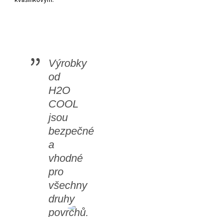
Výrobky
od
H2O
COOL
jsou
bezpečné
a
vhodné
pro
všechny
druhy
povrchů.