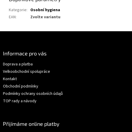
Kategorie
:
Osobní hygiena
EAN
:
Zvolte variantu
Z
á
p
a
Informace pro vás
t
Doprava a platba
í
Velkoobchodní spolupráce
Kontakt
Obchodní podmínky
Podmínky ochrany osobních údajů
TOP rady a návody
Přijímáme online platby