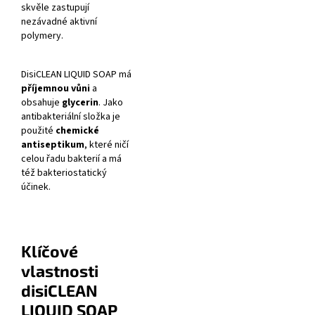
skvěle zastupují
nezávadné aktivní
polymery.
DisiCLEAN LIQUID SOAP má
příjemnou vůni
a
obsahuje
glycerin
. Jako
antibakteriální složka je
použité
chemické
antiseptikum
, které ničí
celou řadu bakterií a má
též bakteriostatický
účinek.
Klíčové
vlastnosti
disiCLEAN
LIQUID SOAP