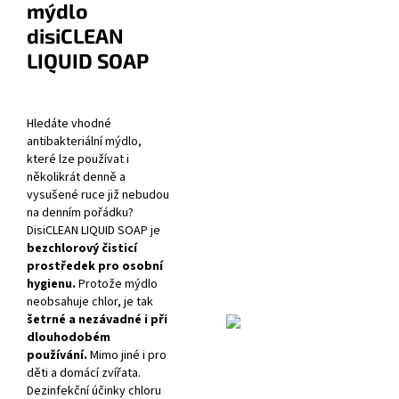
mýdlo
disiCLEAN
LIQUID SOAP
Hledáte vhodné
antibakteriální mýdlo,
které lze používat i
několikrát denně a
vysušené ruce již nebudou
na denním pořádku?
DisiCLEAN LIQUID SOAP je
bezchlorový čisticí
prostředek pro osobní
hygienu.
Protože mýdlo
neobsahuje chlor, je tak
šetrné a nezávadné i při
dlouhodobém
používání.
Mimo jiné i pro
děti a domácí zvířata.
Dezinfekční účinky chloru