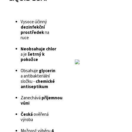
Vysoce účinný
dezinfekční
prostředek
na
ruce
Neobsahuje chlor
a je
šetrný k
pokožce
Obsahuje
glycerin
a antibakteriální
složku -
chemické
antiseptikum
Zanechává
příjemnou
vůni
Česká
ověřená
výroba
Možnost výběru
4