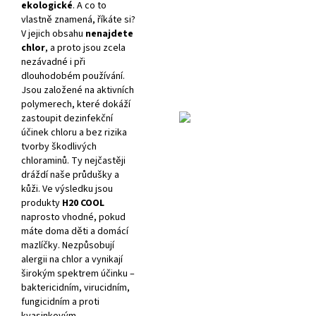
ekologické
. A co to
vlastně znamená, říkáte si?
V jejich obsahu
nenajdete
chlor
, a proto jsou zcela
nezávadné i při
dlouhodobém používání.
Jsou založené na aktivních
polymerech, které dokáží
zastoupit dezinfekční
účinek chloru a bez rizika
tvorby škodlivých
chloraminů. Ty nejčastěji
dráždí naše průdušky a
kůži. Ve výsledku jsou
produkty
H20 COOL
naprosto vhodné, pokud
máte doma děti a domácí
mazlíčky. Nezpůsobují
alergii na chlor a vynikají
širokým spektrem účinku –
baktericidním, virucidním,
fungicidním a proti
kvasinkovým.