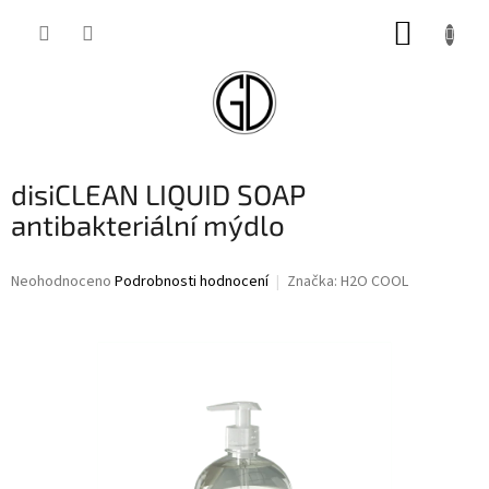
Přejít
NÁKUP
na
obsah
KOŠÍK
disiCLEAN LIQUID SOAP
antibakteriální mýdlo
Průměrné
Neohodnoceno
Podrobnosti hodnocení
Značka:
H2O COOL
hodnocení
produktu
je
0,0
z
5
hvězdiček.