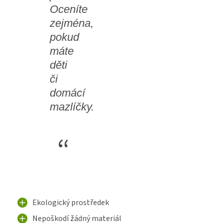
Oceníte
zejména,
pokud
máte
děti
či
domácí
mazlíčky.
Ekologický prostředek
Nepoškodí žádný materiál