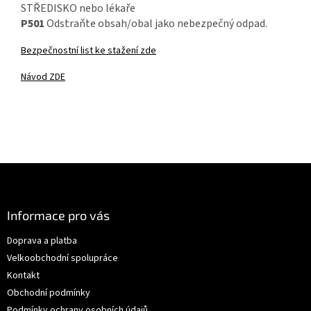
STŘEDISKO nebo lékaře
P501
Odstraňte obsah/obal jako nebezpečný odpad.
Bezpečnostní list ke stažení zde
Návod ZDE
Z
á
p
a
Informace pro vás
t
Doprava a platba
í
Velkoobchodní spolupráce
Kontakt
Obchodní podmínky
Podmínky ochrany osobních údajů