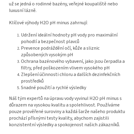
už se jedná o rodinné bazény, veřejné koupaliště nebo
luxusní lázně.
Klíčové výhody H2O pH minus zahrnují:
Udržení ideální hodnoty pH vody pro maximální
pohodlí a bezpečnost plavců
Prevence podráždění očí, kůže a sliznic
způsobených vysokým pH
Ochrana bazénového vybavení, jako jsou čerpadla a
filtry, před poškozením vlivem vysokého pH
Zlepšení účinnosti chloru a dalších dezinfekčních
prostředků
Snadné použití a rychlé výsledky
Náš tým expertů na úpravu vody vyvinul H2O pH minus s
důrazem na vysokou kvalitu a spolehlivost. Používáme
pouze prověřené suroviny a každá šarže našeho produktu
prochází přísnými testy kvality, abychom zajistili
konzistentní výsledky a spokojenost našich zákazníků.