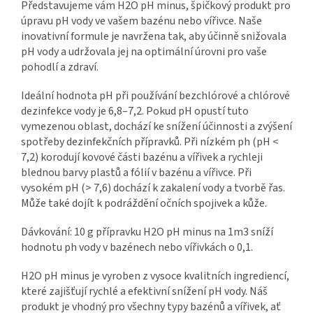
Představujeme vám H2O pH minus, špičkový produkt pro
úpravu pH vody ve vašem bazénu nebo vířivce. Naše
inovativní formule je navržena tak, aby účinně snižovala
pH vody a udržovala jej na optimální úrovni pro vaše
pohodlí a zdraví.
Ideální hodnota pH při používání bezchlórové a chlórové
dezinfekce vody je 6,8–7,2. Pokud pH opustí tuto
vymezenou oblast, dochází ke snížení účinnosti a zvýšení
spotřeby dezinfekčních přípravků. Při nízkém ph (pH <
7,2) korodují kovové části bazénu a vířivek a rychleji
blednou barvy plastů a fólií v bazénu a vířivce. Při
vysokém pH (> 7,6) dochází k zakalení vody a tvorbě řas.
Může také dojít k podráždění očních spojivek a kůže.
Dávkování: 10 g přípravku H2O pH minus na 1m3 sníží
hodnotu ph vody v bazénech nebo vířivkách o 0,1.
H2O pH minus je vyroben z vysoce kvalitních ingrediencí,
které zajišťují rychlé a efektivní snížení pH vody. Náš
produkt je vhodný pro všechny typy bazénů a vířivek, ať