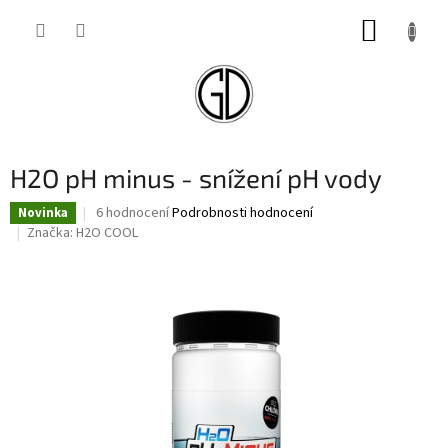
Přejít
NÁKUP
na
obsah
KOŠÍK
H2O pH minus - snížení pH vody
Průměrné
6 hodnocení
Podrobnosti hodnocení
Novinka
hodnocení
Značka:
H2O COOL
produktu
je
3,2
z
5
hvězdiček.