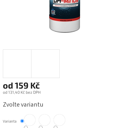
od
159 Kč
od
131,40 Kč
bez DPH
Měrná
Zvolte variantu
cena:
Varianta