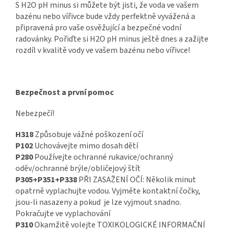
S H2O pH minus si můžete být jisti, že voda ve vašem
bazénu nebo vířivce bude vždy perfektně vyvážená a
připravená pro vaše osvěžující a bezpečné vodní
radovánky. Pořiďte si H2O pH minus ještě dnes a zažijte
rozdíl v kvalitě vody ve vašem bazénu nebo vířivce!
Chat
Bezpečnost a první pomoc
textarea
Nebezpečí!
H318
Způsobuje vážné poškození očí
P102
Uchovávejte mimo dosah dětí
P280
Používejte ochranné rukavice/ochranný
oděv/ochranné brýle/obličejový štít
P305+P351+P338
PŘI ZASAŽENÍ OČÍ: Několik minut
opatrně vyplachujte vodou. Vyjměte kontaktní čočky,
jsou-li nasazeny a pokud je lze vyjmout snadno.
Pokračujte ve vyplachování
P310
Okamžitě volejte TOXIKOLOGICKÉ INFORMAČNÍ