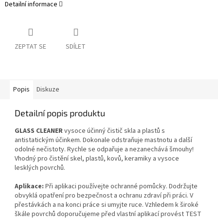
Detailní informace
ZEPTAT SE
SDÍLET
Popis
Diskuze
Detailní popis produktu
GLASS CLEANER
vysoce účinný čistič skla a plastů s
antistatickým účinkem. Dokonale odstraňuje mastnotu a další
odolné nečistoty. Rychle se odpařuje a nezanechává šmouhy!
Vhodný pro čistění skel, plastů, kovů, keramiky a vysoce
lesklých povrchů.
Aplikace:
Při aplikaci používejte ochrann
é
pomůcky. Dodržujte
obvyklá opatření pro bezpečnost a ochranu zdraví při práci. V
přestávkách a na konci práce si umyjte ruce. Vzhledem k široké
škále povrchů doporučujeme před vlastní aplikací provést TEST