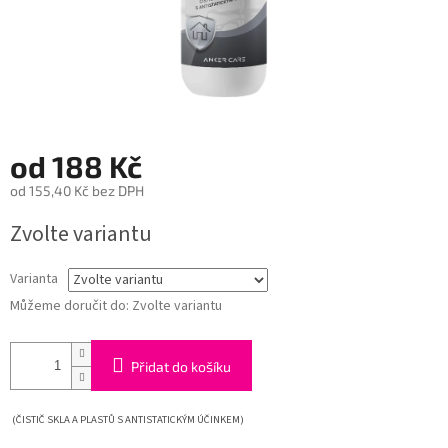
od
188 Kč
od
155,40 Kč
bez DPH
Měrná
Zvolte variantu
cena:
Varianta
Můžeme doručit do:
Zvolte variantu
Přidat do košíku
(ČISTIČ SKLA A PLASTŮ S ANTISTATICKÝM ÚČINKEM)