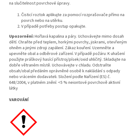
na slučitelnost povrchové úpravy.
Č
istic
í roztok aplikujte za pomocí rozprašovače přímo na
povrch nebo na utěrku.
V případě potřeby postup opakujte.
Upozornění:
Hořlavá kapalina a páry. Uchovávejte mimo dosah
dětí. Chraňte před teplem, horkými povrchy, jiskrami, otevřeným
ohněm a jinými zdroji zapálení. Zákaz kouření. Uzemněte a
upevněte obal a odběrové zařízení. V případě požáru: K uhašení
použijte práškový hasící přístroj/písek/oxid uhličitý. Skladujte na
dobře větraném místě. Uchovávejte v chladu. Odstraňte
obsah/obal předáním oprávněné osobě k nakládání s odpady
nebo vrácením dodavateli. Složení podle Nařízení (ES) č.
648/2004, v platném znění: <5 % neiontové povrchově aktivní
látky
VAROVÁNÍ