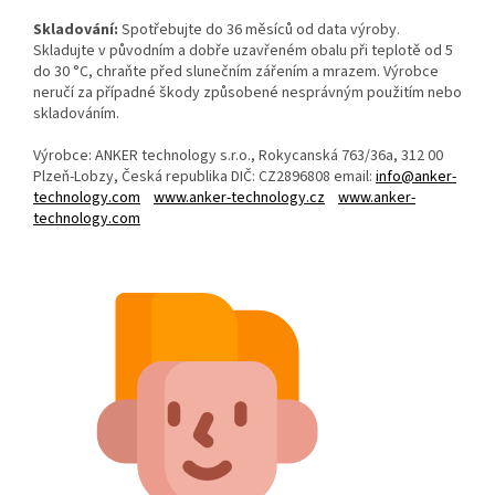
Skladování:
Spotřebujte do 36 měsíců od data výroby.
Skladujte v původním a dobře uzavřeném obalu při teplotě od 5
do 30 °C, chraňte před slunečním zářením a mrazem. Výrobce
neručí za případné škody způsobené nesprávným použitím nebo
skladováním.
Výrobce:
ANKER technology s.r.o., Rokycansk
á 763/36a, 312 00
Plzeň-Lobzy, Česká republika DIČ: CZ2896808
email:
info@anker-
technology.com
www.anker-technology.cz
www.anker-
technology.com