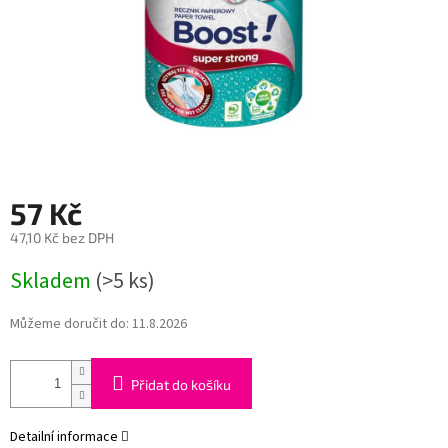
57 Kč
47,10 Kč bez DPH
Měrná
Skladem
(>5 ks)
cena:
Můžeme doručit do:
11.8.2026
Přidat do košíku
Detailní informace