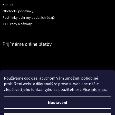
Kontakt
Obchodní podmínky
Podmínky ochrany osobních údajů
TOP rady a návody
Přijímáme online platby
Facebook
Používáme cookies, abychom Vám umožnili pohodlné
prohlížení webu a díky analýze provozu webu neustále
zlepšovali jeho funkce, výkon a použitelnost.
Více informací
Vytvořil Shoptet
Nastavení
Objednávky vytvořené po 19.12.2025 budou odeslány nejdříve
Copyright 2026
Gédéčko.cz
. Všechna práva vyhrazena.
Upravit