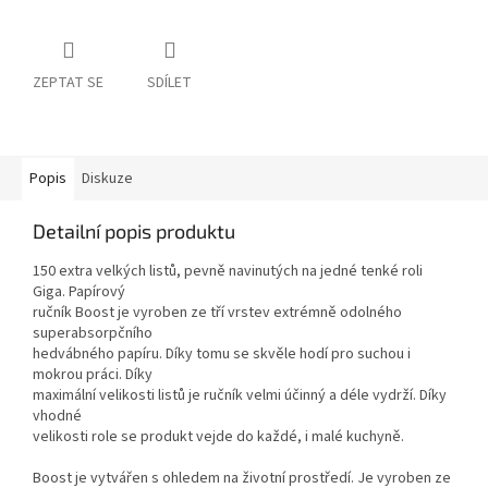
ZEPTAT SE
SDÍLET
Popis
Diskuze
Detailní popis produktu
150 extra velkých listů, pevně navinutých na jedné tenké roli
Giga. Papírový
ručník Boost je vyroben ze tří vrstev extrémně odolného
superabsorpčního
hedvábného papíru. Díky tomu se skvěle hodí pro suchou i
mokrou práci. Díky
maximální velikosti listů je ručník velmi účinný a déle vydrží. Díky
vhodné
velikosti role se produkt vejde do každé, i malé kuchyně.
Boost je vytvářen s ohledem na životní prostředí. Je vyroben ze