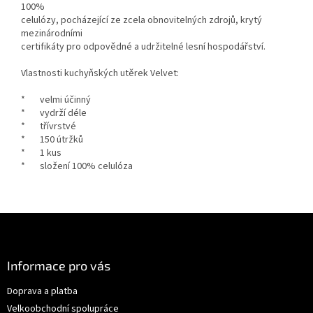
100%
celulózy, pocházející ze zcela obnovitelných zdrojů, krytý
mezinárodními
certifikáty pro odpovědné a udržitelné lesní hospodářství.
Vlastnosti kuchyňských utěrek Velvet:
* velmi účinný
* vydrží déle
* třívrstvé
* 150 útržků
* 1 kus
* složení 100% celulóza
Z
á
p
a
Informace pro vás
t
Doprava a platba
í
Velkoobchodní spolupráce