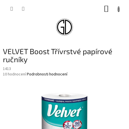
Přejít
NÁKUP
na
obsah
KOŠÍK
VELVET Boost Třívrstvé papírové
ručníky
1413
Průměrné
10 hodnocení
Podrobnosti hodnocení
hodnocení
produktu
je
4,6
z
5
hvězdiček.