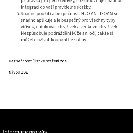
přípravků pro péči o vířivky, což umožňuje snadnou
integraci do vaší pravidelné údržby.
Snadné použití a bezpečnost: H2O ANTIFOAM se
snadno aplikuje a je bezpečný pro všechny typy
vířivek, nafukovacích vířivek a venkovních vířivek.
Nezpůsobuje podráždění kůže ani očí, takže si
můžete užívat koupání bez obav.
Bezpečnostní list ke stažení zde
Návod ZDE
Z
á
p
a
Informace pro vás