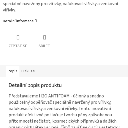
speciálně navržený pro vířivky, nafukovací vířivky a venkovní
vířivky.
Detailní informace
ZEPTAT SE
SDÍLET
Popis
Diskuze
Detailní popis produktu
Představujeme H2O ANTIFOAM - účinný a snadno
použitelný odpěňovač speciálně navržený pro vířivky,
nafukovací vířivky a venkovní vířivky. Tento inovativní
produkt efektivně potlačuje tvorbu pěny způsobenou
přítomností nečistot, kosmetických přípravků a dalších
organických látek ve vodě, čímž zajišťuje čistý a esteticky