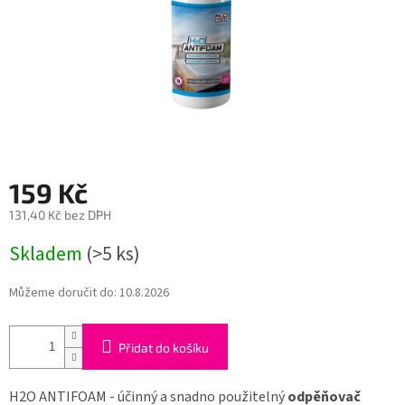
159 Kč
131,40 Kč bez DPH
Měrná
Skladem
(>5 ks)
cena:
Můžeme doručit do:
10.8.2026
Přidat do košíku
H2O ANTIFOAM - účinný a snadno použitelný
odpěňovač