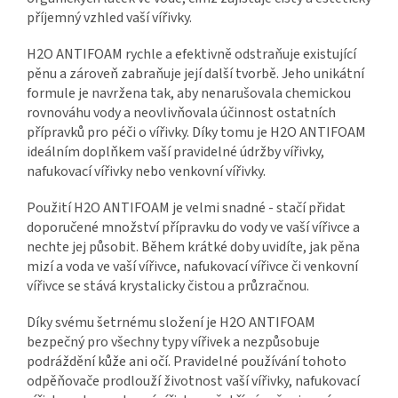
příjemný vzhled vaší vířivky.
H2O ANTIFOAM rychle a efektivně odstraňuje existující
pěnu a zároveň zabraňuje její další tvorbě. Jeho unikátní
formule je navržena tak, aby nenarušovala chemickou
rovnováhu vody a neovlivňovala účinnost ostatních
přípravků pro péči o vířivky. Díky tomu je H2O ANTIFOAM
ideálním doplňkem vaší pravidelné údržby vířivky,
nafukovací vířivky nebo venkovní vířivky.
Použití H2O ANTIFOAM je velmi snadné - stačí přidat
doporučené množství přípravku do vody ve vaší vířivce a
nechte jej působit. Během krátké doby uvidíte, jak pěna
mizí a voda ve vaší vířivce, nafukovací vířivce či venkovní
vířivce se stává krystalicky čistou a průzračnou.
Díky svému šetrnému složení je H2O ANTIFOAM
bezpečný pro všechny typy vířivek a nezpůsobuje
podráždění kůže ani očí. Pravidelné používání tohoto
odpěňovače prodlouží životnost vaší vířivky, nafukovací