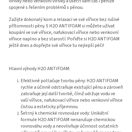
vířivky nebo venkovní vířivky a ušetří vám čas i peníze
spojené s řešením problémů s pěnou.
Zažijte dokonalý kom a relaxaci ve své vířivce bez rušivé
přítomnosti pěny. S H2O ANTIFOAM si můžete užívat
koupání ve své vířivce, nafukovací vířivce nebo venkovní
vířivce naplno a bez starostí. Pořiďte si H2O ANTIFOAM
ještě dnes a dopřejte své vířivce tu nejlepší péči!
Hlavní výhody H2O ANTIFOAM:
Efektivně potlačuje tvorbu pěny: H2O ANTIFOAM
rychle a účinně odstraňuje existující pěnu a zároveň
zabraňuje její další tvorbě, čímž udržuje vodu ve
vaší vířivce, nafukovací vířivce nebo venkovní vířivce
čistou a esteticky příjemnou.
Šetrný k chemické rovnováze vody: Unikátní
formule H2O ANTIFOAM nenarušuje chemickou
rovnováhu vody a neovlivňuje účinnost ostatních