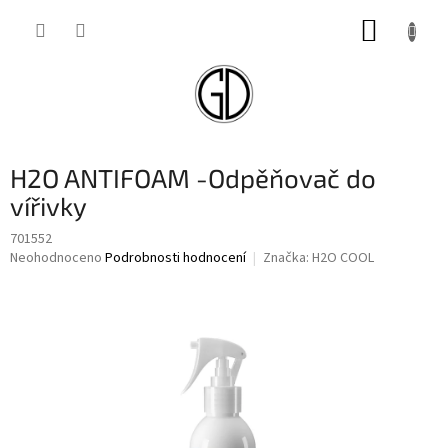
Přejít
NÁKUP
na
obsah
KOŠÍK
H2O ANTIFOAM -Odpěňovač do
vířivky
701552
Průměrné
Neohodnoceno
Podrobnosti hodnocení
Značka:
H2O COOL
hodnocení
produktu
je
0,0
z
5
hvězdiček.