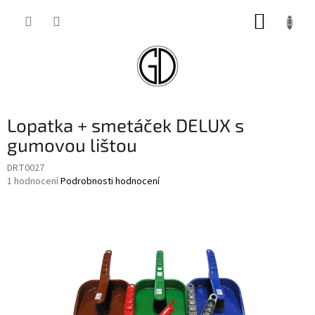
Přejít
NÁKUP
na
obsah
KOŠÍK
Lopatka + smetáček DELUX s
gumovou lištou
DRT0027
Průměrné
1 hodnocení
Podrobnosti hodnocení
hodnocení
produktu
je
1,0
z
5
hvězdiček.