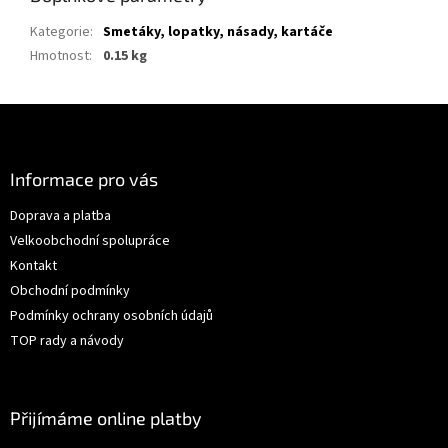
Kategorie
:
Smetáky, lopatky, násady, kartáče
Hmotnost
:
0.15 kg
Z
á
p
a
Informace pro vás
t
Doprava a platba
í
Velkoobchodní spolupráce
Kontakt
Obchodní podmínky
Podmínky ochrany osobních údajů
TOP rady a návody
Přijímáme online platby