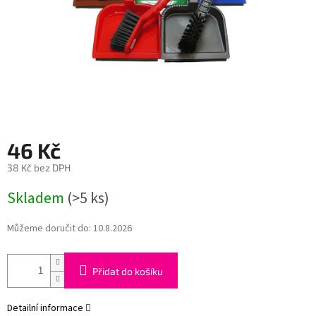
46 Kč
38 Kč bez DPH
Měrná
Skladem
(>5 ks)
cena:
Můžeme doručit do:
10.8.2026
Přidat do košíku
Detailní informace