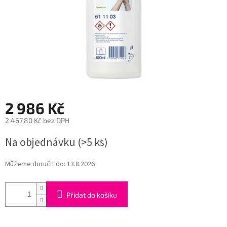
2 986 Kč
2 467,80 Kč bez DPH
Měrná
Na objednávku
(>5 ks)
cena:
Můžeme doručit do:
13.8.2026
Přidat do košíku