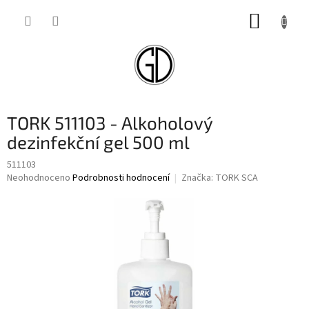
Přejít
NÁKUP
na
obsah
KOŠÍK
TORK 511103 - Alkoholový
dezinfekční gel 500 ml
511103
Průměrné
Neohodnoceno
Podrobnosti hodnocení
Značka:
TORK SCA
hodnocení
produktu
je
0,0
z
5
hvězdiček.