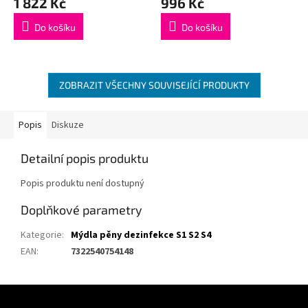
1 822 Kč
996 Kč
Do košíku
Do košíku
ZOBRAZIT VŠECHNY SOUVISEJÍCÍ PRODUKTY
Popis
Diskuze
Detailní popis produktu
Popis produktu není dostupný
Doplňkové parametry
Kategorie
:
Mýdla pěny dezinfekce S1 S2 S4
EAN
:
7322540754148
Z
á