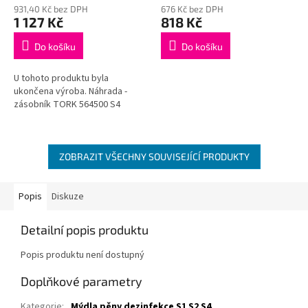
931,40 Kč bez DPH
676 Kč bez DPH
1 127 Kč
818 Kč
Do košíku
Do košíku
U tohoto produktu byla
ukončena výroba. Náhrada -
zásobník TORK 564500 S4
ZOBRAZIT VŠECHNY SOUVISEJÍCÍ PRODUKTY
Popis
Diskuze
Detailní popis produktu
Popis produktu není dostupný
Doplňkové parametry
Kategorie
:
Mýdla pěny dezinfekce S1 S2 S4