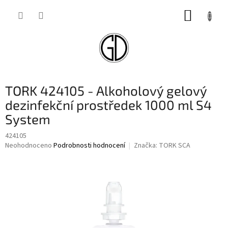
Přejít
NÁKUP
na
obsah
KOŠÍK
TORK 424105 - Alkoholový gelový
dezinfekční prostředek 1000 ml S4
System
424105
Průměrné
Neohodnoceno
Podrobnosti hodnocení
Značka:
TORK SCA
hodnocení
produktu
je
0,0
z
5
hvězdiček.