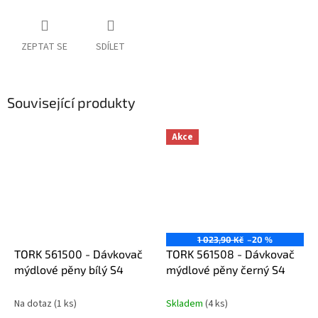
ZEPTAT SE
SDÍLET
Související produkty
Akce
1 023,90 Kč
–20 %
TORK 561500 - Dávkovač
TORK 561508 - Dávkovač
mýdlové pěny bílý S4
mýdlové pěny černý S4
Na dotaz
(1 ks)
Skladem
(4 ks)