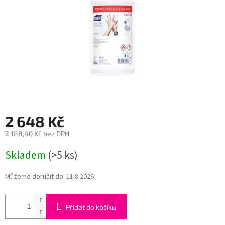
2 648 Kč
2 188,40 Kč bez DPH
Měrná
Skladem
(>5 ks)
cena:
Můžeme doručit do:
11.8.2026
Přidat do košíku