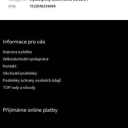
EAN
:
7322541336060
Z
á
p
a
Informace pro vás
t
Doprava a platba
í
Velkoobchodní spolupráce
Kontakt
Obchodní podmínky
Podmínky ochrany osobních údajů
TOP rady a návody
Přijímáme online platby