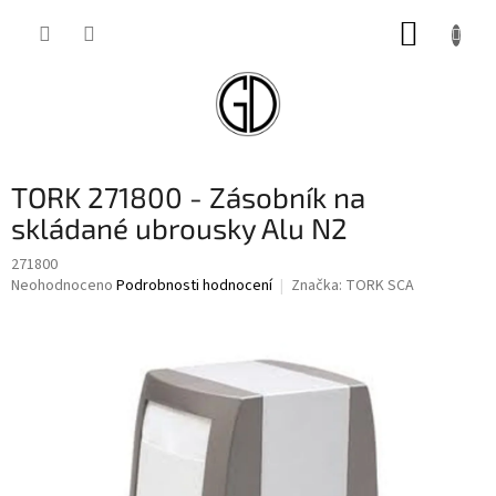
Přejít
NÁKUP
na
obsah
KOŠÍK
TORK 271800 - Zásobník na
skládané ubrousky Alu N2
271800
Průměrné
Neohodnoceno
Podrobnosti hodnocení
Značka:
TORK SCA
hodnocení
produktu
je
0,0
z
5
hvězdiček.