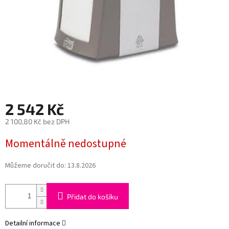
2 542 Kč
2 100,80 Kč bez DPH
Měrná
Momentálně nedostupné
cena:
Můžeme doručit do:
13.8.2026
Přidat do košíku
Detailní informace