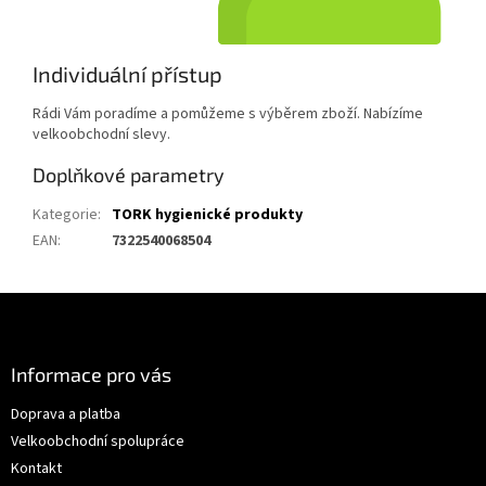
Individuální přístup
Rádi Vám poradíme a pomůžeme s výběrem zboží. Nabízíme
velkoobchodní slevy.
Doplňkové parametry
Kategorie
:
TORK hygienické produkty
EAN
:
7322540068504
Z
á
p
a
Informace pro vás
t
Doprava a platba
í
Velkoobchodní spolupráce
Kontakt