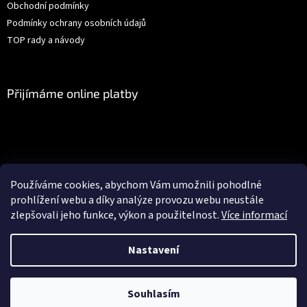
Obchodní podmínky
Podmínky ochrany osobních údajů
TOP rady a návody
Přijímáme online platby
Facebook
Používáme cookies, abychom Vám umožnili pohodlné
prohlížení webu a díky analýze provozu webu neustále
zlepšovali jeho funkce, výkon a použitelnost.
Více informací
Vytvořil Shoptet
Nastavení
Objednávky vytvořené po 19.12.2025 budou odeslány nejdříve
Copyright 2026
Gédéčko.cz
. Všechna práva vyhrazena.
Upravit
05.01.2026. Objednávky vytvořené do 19.12.2025 - garance doručení do
Souhlasím
nastavení cookies
Vánoc. Zboží TORK objednávejte nejpozději do 15.12.2025