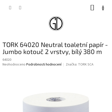
Přejít
NÁKUP
na
obsah
KOŠÍK
TORK 64020 Neutral toaletní papír -
Jumbo kotouč 2 vrstvy, bílý 380 m
64020
Průměrné
Neohodnoceno
Podrobnosti hodnocení
Značka:
TORK SCA
hodnocení
produktu
je
0,0
z
5
hvězdiček.