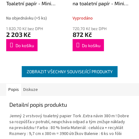
Toaletní papír - Mini
na toaletní papír - Mini
Jumbo 120 m 3 vrstvý
Jumbo černý plast
Na objednávku
(>5 ks)
Vyprodáno
1 820,70 Kč bez DPH
720,70 Kč bez DPH
2 203 Kč
872 Kč
Do košíku
Do košíku
ZOBRAZIT VŠECHNY SOUVISEJÍCÍ PRODUKTY
Popis
Diskuze
Detailní popis produktu
Jemný 2 vrstvový toaletný papier Tork .Extra návin 380 m ! Dobre
sa rozpúšťa.v potrubí, neupcháva odpad a tým znižuje náklady
na prevádzku ! Farba : 80 % biela Materiál : celulóza + recyklát
Rozmery : 9,7 cm x 380 m = 3900 útržkov Balenie : 6 ks vo fólii