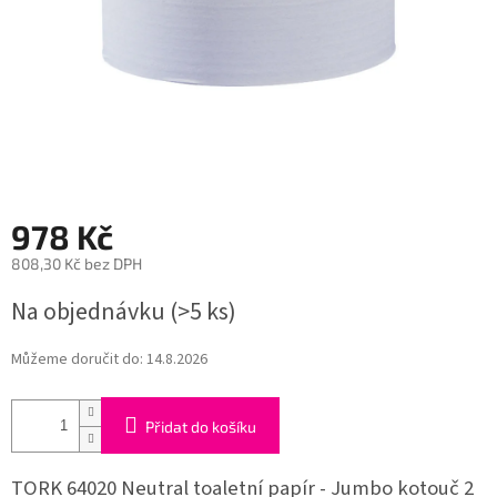
978 Kč
808,30 Kč bez DPH
Měrná
Na objednávku
(>5 ks)
cena:
Můžeme doručit do:
14.8.2026
Přidat do košíku
TORK 64020 Neutral toaletní papír - Jumbo kotouč 2