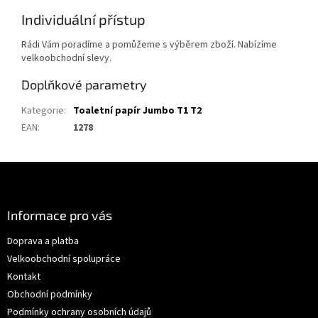
Individuální přístup
Rádi Vám poradíme a pomůžeme s výběrem zboží. Nabízíme
velkoobchodní slevy.
Doplňkové parametry
Kategorie
:
Toaletní papír Jumbo T1 T2
EAN
:
1278
Z
á
p
a
Informace pro vás
t
Doprava a platba
í
Velkoobchodní spolupráce
Kontakt
Obchodní podmínky
Podmínky ochrany osobních údajů