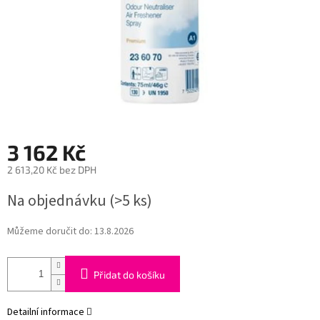
3 162 Kč
2 613,20 Kč bez DPH
Měrná
Na objednávku
(>5 ks)
cena:
Můžeme doručit do:
13.8.2026
Přidat do košíku
Detailní informace