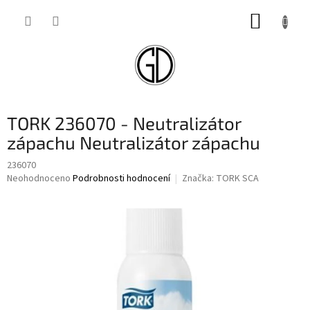
Přejít
NÁKUP
na
obsah
KOŠÍK
TORK 236070 - Neutralizátor
zápachu Neutralizátor zápachu
236070
Průměrné
Neohodnoceno
Podrobnosti hodnocení
Značka:
TORK SCA
hodnocení
produktu
je
0,0
z
5
hvězdiček.