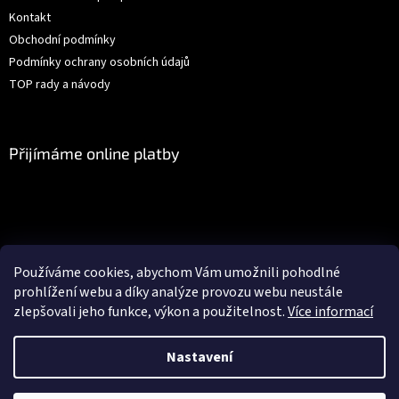
Kontakt
Obchodní podmínky
Podmínky ochrany osobních údajů
TOP rady a návody
Přijímáme online platby
Facebook
Používáme cookies, abychom Vám umožnili pohodlné
prohlížení webu a díky analýze provozu webu neustále
zlepšovali jeho funkce, výkon a použitelnost.
Více informací
Vytvořil Shoptet
Nastavení
Objednávky vytvořené po 19.12.2025 budou odeslány nejdříve
Copyright 2026
Gédéčko.cz
. Všechna práva vyhrazena.
Upravit