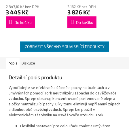
2 847,10 Kč bez DPH
3 162 Kč bez DPH
3 445 Kč
3 826 Kč
Do košíku
Do košíku
ZOBRAZIT VŠECHNY SOUVISEJÍCÍ PRODUKTY
Popis
Diskuze
Detailní popis produktu
Vypořádejte se efektivně a účinně s pachy na toaletách a v
umývárnách pomocí Tork neutralizéru zápachu do osvěžovače
vzduchu. Spreje obsahují koncentrované parfemované oleje a
složky neutralizující pachy. Díky tomu eliminují nepříjemný zápach
a dlouhodobě osvěžují vzduch. Spreje lze použít v
elektronickém zásobníku na osvěžovače vzduchu Tork.
Flexibilní nastavení pro celou řadu toalet a umýváren.