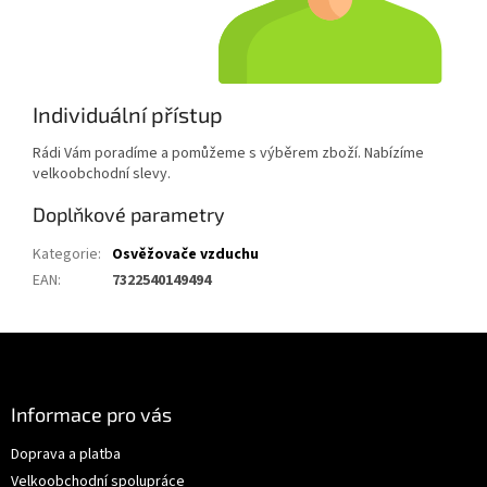
Individuální přístup
Rádi Vám poradíme a pomůžeme s výběrem zboží. Nabízíme
velkoobchodní slevy.
Doplňkové parametry
Kategorie
:
Osvěžovače vzduchu
EAN
:
7322540149494
Z
á
p
a
Informace pro vás
t
Doprava a platba
í
Velkoobchodní spolupráce