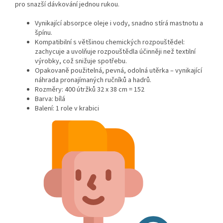
pro snazší dávkování jednou rukou.
Vynikající absorpce oleje i vody, snadno stírá mastnotu a
špínu.
Kompatibilní s většinou chemických rozpouštědel:
zachycuje a uvolňuje rozpouštědla účinněji než textilní
výrobky, což snižuje spotřebu.
Opakovaně použitelná, pevná, odolná utěrka – vynikající
náhrada pronajímaných ručníků a hadrů.
Rozměry: 400 útržků 32 x 38 cm = 152
Barva: bílá
Balení: 1 role v krabici