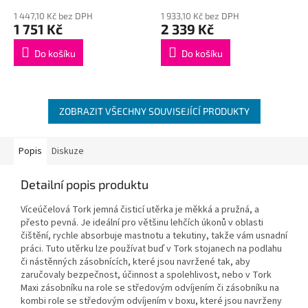
1 447,10 Kč bez DPH
1 933,10 Kč bez DPH
1 751 Kč
2 339 Kč
Do košíku
Do košíku
ZOBRAZIT VŠECHNY SOUVISEJÍCÍ PRODUKTY
Popis
Diskuze
Detailní popis produktu
Víceúčelová Tork jemná čisticí utěrka je měkká a pružná, a
přesto pevná. Je ideální pro většinu lehčích úkonů v oblasti
čištění, rychle absorbuje mastnotu a tekutiny, takže vám usnadní
práci. Tuto utěrku lze používat buď v Tork stojanech na podlahu
či nástěnných zásobnících, které jsou navržené tak, aby
zaručovaly bezpečnost, účinnost a spolehlivost, nebo v Tork
Maxi zásobníku na role se středovým odvíjením či zásobníku na
kombi role se středovým odvíjením v boxu, které jsou navrženy