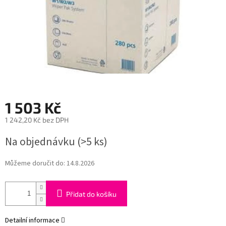
1 503 Kč
1 242,20 Kč bez DPH
Měrná
Na objednávku
(>5 ks)
cena:
Můžeme doručit do:
14.8.2026
Přidat do košíku
Detailní informace