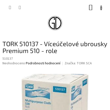
Přejít
NÁKUP
na
obsah
KOŠÍK
TORK 510137 - Víceúčelové ubrousky
Premium 510 - role
510137
Průměrné
Neohodnoceno
Podrobnosti hodnocení
Značka:
TORK SCA
hodnocení
produktu
je
0,0
z
5
hvězdiček.