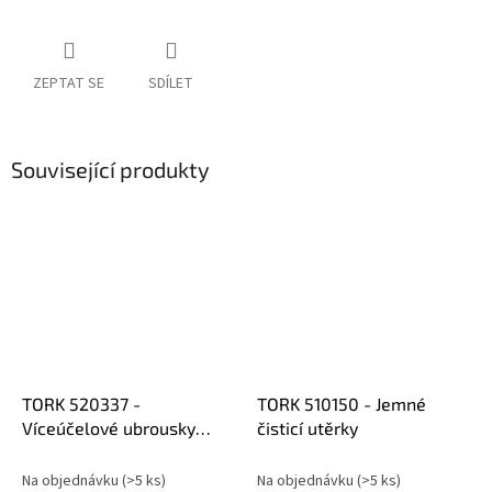
ZEPTAT SE
SDÍLET
Související produkty
TORK 520337 -
TORK 510150 - Jemné
Víceúčelové ubrousky
čisticí utěrky
Premium 520 - role
Na objednávku
(>5 ks)
Na objednávku
(>5 ks)