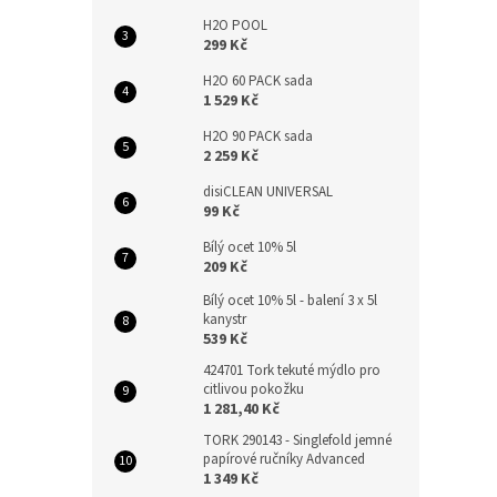
H2O POOL
299 Kč
H2O 60 PACK sada
1 529 Kč
H2O 90 PACK sada
2 259 Kč
disiCLEAN UNIVERSAL
99 Kč
Bílý ocet 10% 5l
209 Kč
Bílý ocet 10% 5l - balení 3 x 5l
kanystr
539 Kč
424701 Tork tekuté mýdlo pro
citlivou pokožku
1 281,40 Kč
TORK 290143 - Singlefold jemné
papírové ručníky Advanced
1 349 Kč