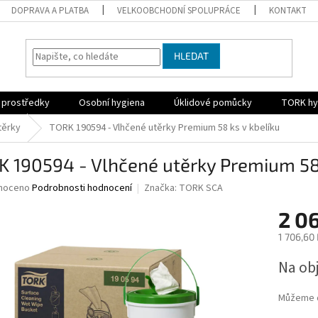
DOPRAVA A PLATBA
VELKOOBCHODNÍ SPOLUPRÁCE
KONTAKT
HLEDAT
í prostředky
Osobní hygiena
Úklidové pomůcky
TORK hy
těrky
TORK 190594 - Vlhčené utěrky Premium 58 ks v kbelíku
 190594 - Vlhčené utěrky Premium 58 
né
noceno
Podrobnosti hodnocení
Značka:
TORK SCA
ní
2 0
u
1 706,60
Měrná
Na ob
cena:
ek.
Můžeme d