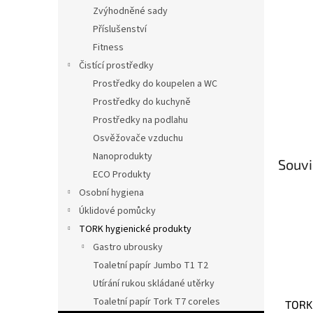
n
Zvýhodněné sady
e
Příslušenství
l
Fitness
Čistící prostředky
Prostředky do koupelen a WC
Prostředky do kuchyně
Prostředky na podlahu
Osvěžovače vzduchu
Nanoprodukty
Souvi
ECO Produkty
Osobní hygiena
Úklidové pomůcky
TORK hygienické produkty
Gastro ubrousky
Toaletní papír Jumbo T1 T2
Utírání rukou skládané utěrky
Toaletní papír Tork T7 coreles
TORK