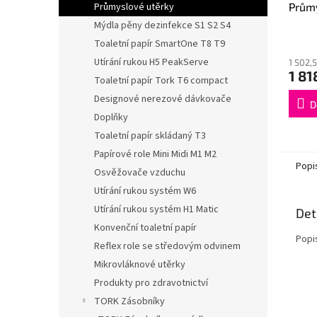
Průmy
Průmyslové utěrky
Adva
Mýdla pěny dezinfekce S1 S2 S4
velká
Toaletní papír SmartOne T8 T9
Utírání rukou H5 PeakServe
1 502,
1 81
Toaletní papír Tork T6 compact
Designové nerezové dávkovače
D
Doplňky
Toaletní papír skládaný T3
Papírové role Mini Midi M1 M2
Popi
Osvěžovače vzduchu
Utírání rukou systém W6
Utírání rukou systém H1 Matic
Det
Konvenční toaletní papír
Popi
Reflex role se středovým odvinem
Mikrovláknové utěrky
Produkty pro zdravotnictví
TORK Zásobníky