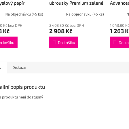
slový papír
ubrousky Premium zelené
Advance
nced 420 Green -
role mal
Na objednávku
(>5 ks)
Na objednávku
(>5 ks)
N
 role
50 Kč bez DPH
2 403,30 Kč bez DPH
1 043,80 K
8 Kč
2 908 Kč
1 263 K
o košíku
Do košíku
Do ko
s
Diskuze
ailní popis produktu
s produktu není dostupný