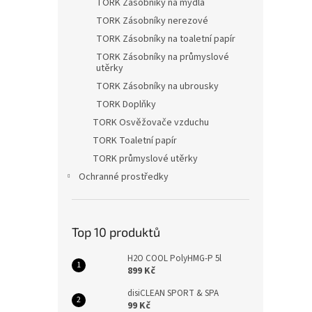
TORK Zásobníky na mýdla
TORK Zásobníky nerezové
TORK Zásobníky na toaletní papír
TORK Zásobníky na průmyslové
utěrky
TORK Zásobníky na ubrousky
TORK Doplňky
TORK Osvěžovače vzduchu
TORK Toaletní papír
TORK průmyslové utěrky
Ochranné prostředky
Top 10 produktů
H2O COOL PolyHMG-P 5l
899 Kč
disiCLEAN SPORT & SPA
99 Kč