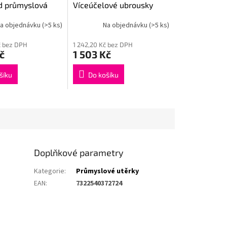
d průmyslová
Víceúčelové ubrousky
á
Premium 510 - role
a objednávku
(>5 ks)
Na objednávku
(>5 ks)
č bez DPH
1 242,20 Kč bez DPH
č
1 503 Kč
šíku
Do košíku
Doplňkové parametry
Kategorie
:
Průmyslové utěrky
EAN
:
7322540372724