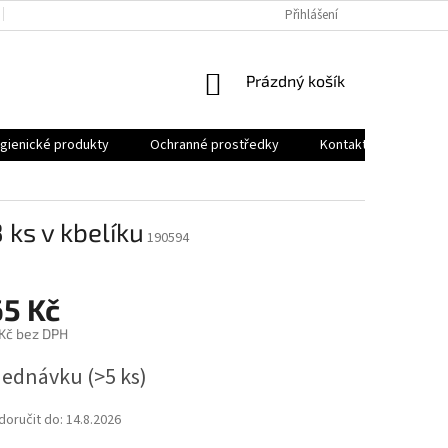
OBCHODNÍ PODMÍNKY
PODMÍNKY OCHRANY OSOBNÍCH ÚDAJŮ
Přihlášení
NÁKUPNÍ
Prázdný košík
KOŠÍK
gienické produkty
Ochranné prostředky
Kontakt
ks v kbelíku
190594
65 Kč
 Kč bez DPH
jednávku
(>5 ks)
oručit do:
14.8.2026