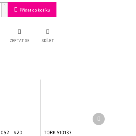
Přidat do košíku
ZEPTAT SE
SDÍLET
Další
produkt
052 - 420
TORK 510137 -