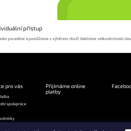
ividuální přístup
 Vám poradíme a pomůžeme s výběrem zboží. Nabízíme velkoobchodní slev
e pro vás
Přijímáme online
Facebo
platby
latba
dní spolupráce
podmínky
chrany osobních