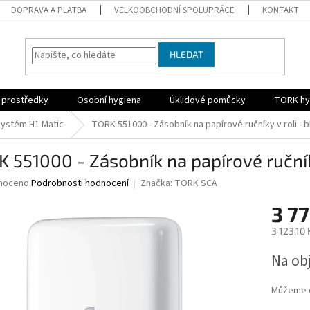
DOPRAVA A PLATBA
VELKOOBCHODNÍ SPOLUPRÁCE
KONTAKT
HLEDAT
í prostředky
Osobní hygiena
Úklidové pomůcky
TORK hy
 systém H1 Matic
TORK 551000 - Zásobník na papírové ručníky v roli - b
 551000 - Zásobník na papírové ručníky
né
noceno
Podrobnosti hodnocení
Značka:
TORK SCA
ní
3 77
u
3 123,10
Měrná
Na ob
cena:
ek.
Můžeme d