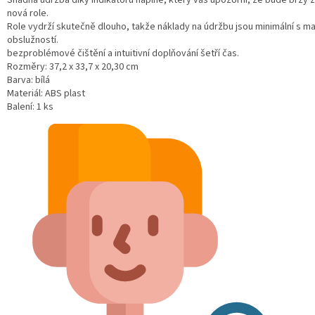
Snadná údržba díky indikátoru náplně, který vás upozorní, že bude brzy 
nová role.
Role vydrží skutečně dlouho, takže náklady na údržbu jsou minimální s ma
obslužností.
bezproblémové čištění a intuitivní doplňování šetří čas.
Rozměry: 37,2 x 33,7 x 20,30 cm
Barva: bílá
Materiál: ABS plast
Balení: 1 ks