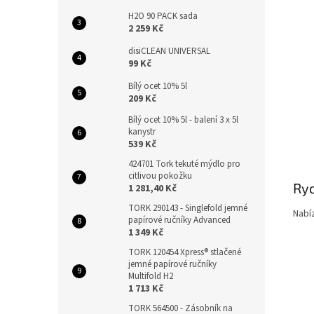
H2O 90 PACK sada
2 259 Kč
disiCLEAN UNIVERSAL
99 Kč
Bílý ocet 10% 5l
209 Kč
Bílý ocet 10% 5l - balení 3 x 5l
kanystr
539 Kč
424701 Tork tekuté mýdlo pro
citlivou pokožku
Ryc
1 281,40 Kč
TORK 290143 - Singlefold jemné
Nabí
papírové ručníky Advanced
1 349 Kč
TORK 120454 Xpress® stlačené
jemné papírové ručníky
Multifold H2
1 713 Kč
TORK 564500 - Zásobník na