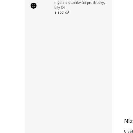
mýdla a dezinfekční prostředky,
bílý S4
1 127 Kč
Níz
U vě