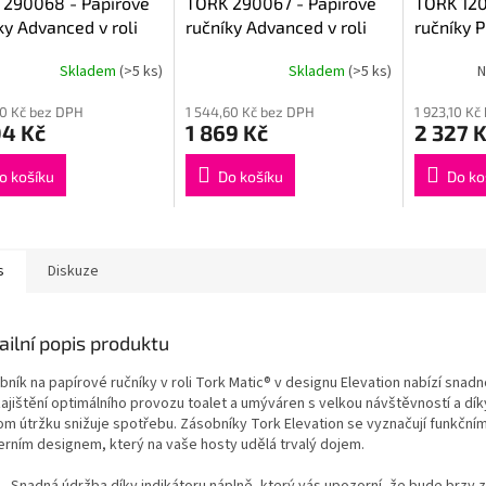
 290068 - Papírové
TORK 290067 - Papírové
TORK 120
ky Advanced v roli
ručníky Advanced v roli
ručníky P
é H1 Matic system
systému H1 Matic
systému 
Skladem
(>5 ks)
Skladem
(>5 ks)
N
20 Kč bez DPH
1 544,60 Kč bez DPH
1 923,10 Kč
04 Kč
1 869 Kč
2 327 
o košíku
Do košíku
Do ko
s
Diskuze
ailní popis produktu
bník na papírové ručníky v roli Tork Matic® v designu Elevation nabízí snad
zajištění optimálního provozu toalet a umýváren s velkou návštěvností a dík
om útržku snižuje spotřebu. Zásobníky Tork Elevation se vyznačují funkčním
rním designem, který na vaše hosty udělá trvalý dojem.