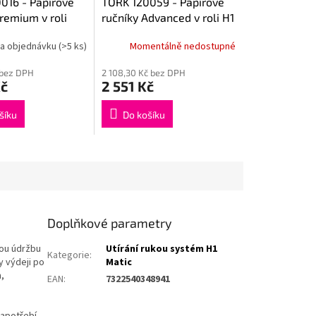
016 - Papírové
TORK 120059 - Papírové
remium v roli
ručníky Advanced v roli H1
H1 Matic
Matic system
a objednávku
(>5 ks)
Momentálně nedostupné
 bez DPH
2 108,30 Kč bez DPH
Kč
2 551 Kč
šíku
Do košíku
Doplňkové parametry
nou údržbu
Utírání rukou systém H1
Kategorie
:
y výdeji po
Matic
,
EAN
:
7322540348941