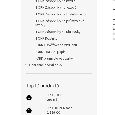
TORK Zásobníky na mýdla
TORK Zásobníky nerezové
TORK Zásobníky na toaletní papír
TORK Zásobníky na průmyslové
utěrky
TORK Zásobníky na ubrousky
TORK Doplňky
TORK Osvěžovače vzduchu
TORK Toaletní papír
TORK průmyslové utěrky
Ochranné prostředky
Top 10 produktů
H2O POOL
299 Kč
H2O 60 PACK sada
1 529 Kč