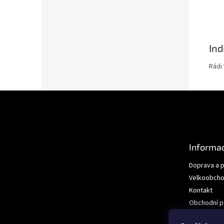
Ind
Rádi
Z
á
p
a
t
Informac
í
Doprava a p
Velkoobcho
Kontakt
Obchodní 
Podmínky o