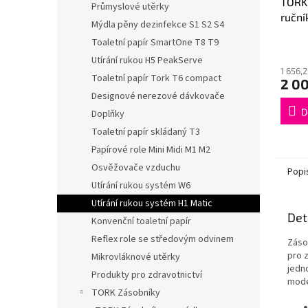
TORK
Průmyslové utěrky
ruční
Mýdla pěny dezinfekce S1 S2 S4
modr
Toaletní papír SmartOne T8 T9
Utírání rukou H5 PeakServe
1 656,
Toaletní papír Tork T6 compact
2 0
Designové nerezové dávkovače
D
Doplňky
Toaletní papír skládaný T3
Papírové role Mini Midi M1 M2
Osvěžovače vzduchu
Popi
Utírání rukou systém W6
Utírání rukou systém H1 Matic
Det
Konvenční toaletní papír
Reflex role se středovým odvinem
Záso
pro 
Mikrovláknové utěrky
jedn
Produkty pro zdravotnictví
mode
TORK Zásobníky