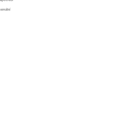
zapotřebí
ximální