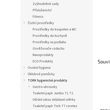
n
Zvýhodněné sady
e
Příslušenství
l
Fitness
Čistící prostředky
Prostředky do koupelen a WC
Prostředky do kuchyně
Prostředky na podlahu
Osvěžovače vzduchu
Nanoprodukty
Souvi
ECO Produkty
Osobní hygiena
Úklidové pomůcky
TORK hygienické produkty
Gastro ubrousky
Toaletní papír Jumbo T1 T2
Utírání rukou skládané utěrky
Toaletní papír Tork T7 coreles