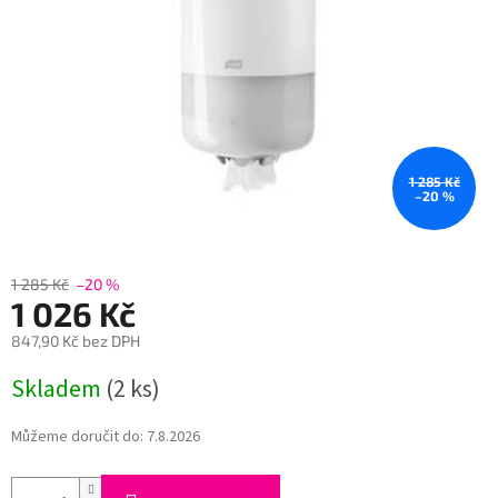
1 285 Kč
–20 %
1 285 Kč
–20 %
1 026 Kč
847,90 Kč bez DPH
Měrná
Skladem
(2 ks)
cena:
Můžeme doručit do:
7.8.2026