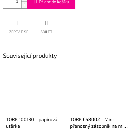
Přidat do košíku
ZEPTAT SE
SDÍLET
Související produkty
TORK 100130 - papírová
TORK 658002 - Mini
utěrka
přenosný zásobník na mini
role + 2 x držák