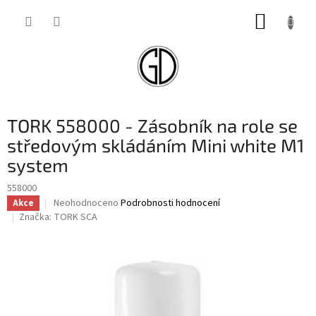
Přejít
NÁKUP
na
obsah
KOŠÍK
TORK 558000 - Zásobník na role se
středovým skládáním Mini white M1
system
558000
Průměrné
Neohodnoceno
Podrobnosti hodnocení
Akce
hodnocení
Značka:
TORK SCA
produktu
je
0,0
z
5
hvězdiček.