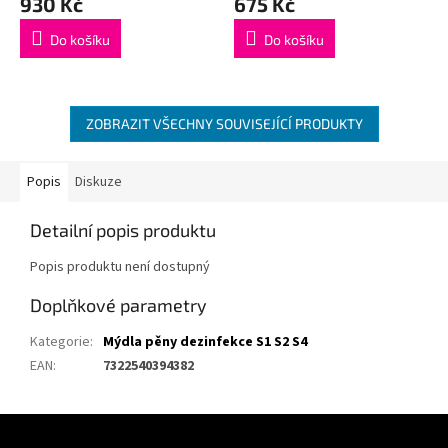
930 Kč
675 Kč
Do košíku
Do košíku
ZOBRAZIT VŠECHNY SOUVISEJÍCÍ PRODUKTY
Popis
Diskuze
Detailní popis produktu
Popis produktu není dostupný
Doplňkové parametry
Kategorie
:
Mýdla pěny dezinfekce S1 S2 S4
EAN
:
7322540394382
Z
á