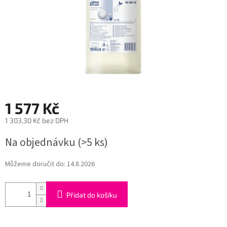
1 577 Kč
1 303,30 Kč bez DPH
Měrná
Na objednávku
(>5 ks)
cena:
Můžeme doručit do:
14.8.2026
Přidat do košíku