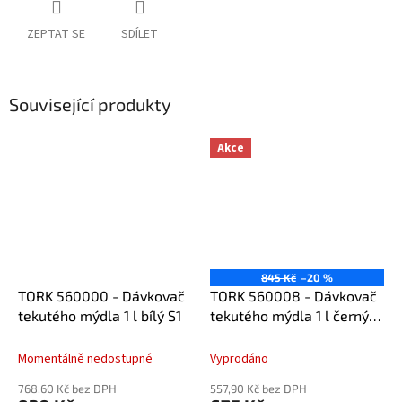
ZEPTAT SE
SDÍLET
Související produkty
Akce
845 Kč
–20 %
TORK 560000 - Dávkovač
TORK 560008 - Dávkovač
tekutého mýdla 1 l bílý S1
tekutého mýdla 1 l černý
S1
Momentálně nedostupné
Vyprodáno
768,60 Kč bez DPH
557,90 Kč bez DPH