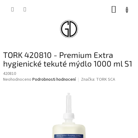
Přejít
NÁKUP
na
obsah
KOŠÍK
TORK 420810 - Premium Extra
hygienické tekuté mýdlo 1000 ml S1
420810
Průměrné
Neohodnoceno
Podrobnosti hodnocení
Značka:
TORK SCA
hodnocení
produktu
je
0,0
z
5
hvězdiček.