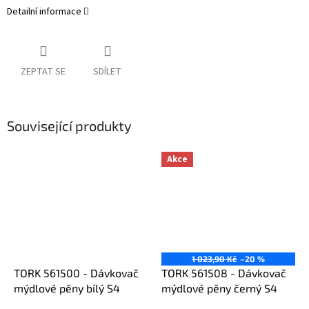
Detailní informace
ZEPTAT SE
SDÍLET
Související produkty
Akce
1 023,90 Kč
–20 %
TORK 561500 - Dávkovač
TORK 561508 - Dávkovač
mýdlové pěny bílý S4
mýdlové pěny černý S4