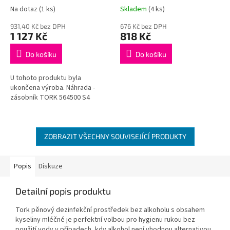
Na dotaz
(1 ks)
Skladem
(4 ks)
931,40 Kč bez DPH
676 Kč bez DPH
1 127 Kč
818 Kč
Do košíku
Do košíku
U tohoto produktu byla
ukončena výroba. Náhrada -
zásobník TORK 564500 S4
ZOBRAZIT VŠECHNY SOUVISEJÍCÍ PRODUKTY
Popis
Diskuze
Detailní popis produktu
Tork pěnový dezinfekční prostředek bez alkoholu s obsahem
kyseliny mléčné je perfektní volbou pro hygienu rukou bez
použití vody v případech, kdy alkohol není vhodnou alternativou.