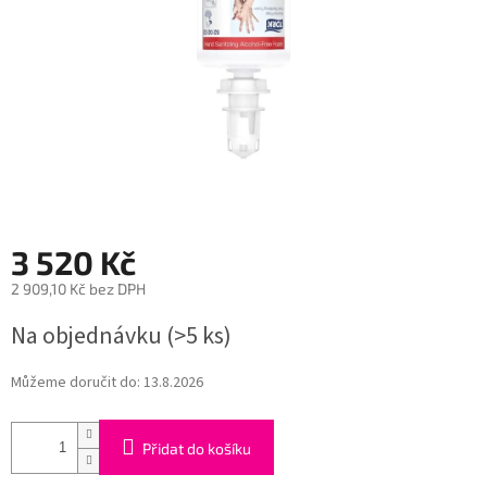
3 520 Kč
2 909,10 Kč bez DPH
Měrná
Na objednávku
(>5 ks)
cena:
Můžeme doručit do:
13.8.2026
Přidat do košíku