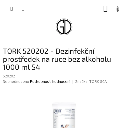
Přejít
NÁKUP
na
obsah
KOŠÍK
TORK 520202 - Dezinfekční
prostředek na ruce bez alkoholu
1000 ml S4
520202
Průměrné
Neohodnoceno
Podrobnosti hodnocení
Značka:
TORK SCA
hodnocení
produktu
je
0,0
z
5
hvězdiček.