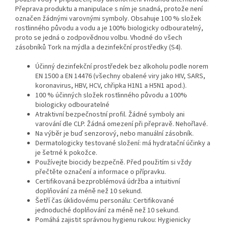
Přeprava produktu a manipulace s ním je snadná, protože není
označen žádnými varovnými symboly. Obsahuje 100 % složek
rostlinného původu a vodu a je 100% biologicky odbouratelný,
proto se jedná o zodpovědnou volbu. Vhodné do všech
zásobníků Tork na mýdla a dezinfekční prostředky (S4).
Účinný dezinfekční prostředek bez alkoholu podle norem
EN 1500 a EN 14476 (všechny obalené viry jako HIV, SARS,
koronavirus, HBV, HCV, chřipka H1N1 a H5N1 apod.).
100 % účinných složek rostlinného původu a 100%
biologicky odbouratelné
Atraktivní bezpečnostní profil. Žádné symboly ani
varování dle CLP. Žádná omezení při přepravě. Nehořlavé.
Na výběr je buď senzorový, nebo manuální zásobník.
Dermatologicky testované složení: má hydratační účinky a
je šetrné k pokožce.
Používejte biocidy bezpečně. Před použitím si vždy
přečtěte označení a informace o přípravku.
Certifikovaná bezproblémová údržba a intuitivní
doplňování za méně než 10 sekund.
Šetří čas úklidovému personálu: Certifikované
jednoduché doplňování za méně než 10 sekund.
Pomáhá zajistit správnou hygienu rukou: Hygienicky