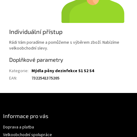
Individuální přístup
Rádi Vám poradíme a pomůžeme s výběrem zboží. Nabízíme
velkoobchodní slevy.
Doplňkové parametry
Kategorie
:
Mýdla pěny dezinfekce S1 S2 S4
EAN
:
7322541375205
Z
á
p
a
Informace pro vás
t
Doprava a platba
í
Velkoobchodní spolupráce