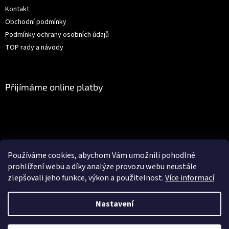
Kontakt
Obchodní podmínky
Podmínky ochrany osobních údajů
TOP rady a návody
Přijímáme online platby
Facebook
Používáme cookies, abychom Vám umožnili pohodlné
prohlížení webu a díky analýze provozu webu neustále
zlepšovali jeho funkce, výkon a použitelnost.
Více informací
Vytvořil Shoptet
Nastavení
Objednávky vytvořené po 19.12.2025 budou odeslány nejdříve
Copyright 2026
Gédéčko.cz
. Všechna práva vyhrazena.
Upravit