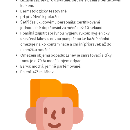
Luxusní zážitek pro uživatele: šetrné složení s perleťovým
leskem.
Dermatologicky testované.
pH přívětivé k pokožce.
Šetří čas úklidovému personálu: Certifikované
jednoduché doplňování za méně než 10 sekund.
Pomáhá zajistit správnou hygienu rukou: Hygienicky
uzavřená láhev s novou pumpičkou ke každé náplni
omezuje riziko kontaminace a chrání přípravek až do
okamžiku použití.
Omezení objemu odpadu: Láhev je smršťovací a díky
tomu je o 70 % menší objem odpadu.
Barva: modrá, jemně parfémované.
Balení: 475 ml láhev