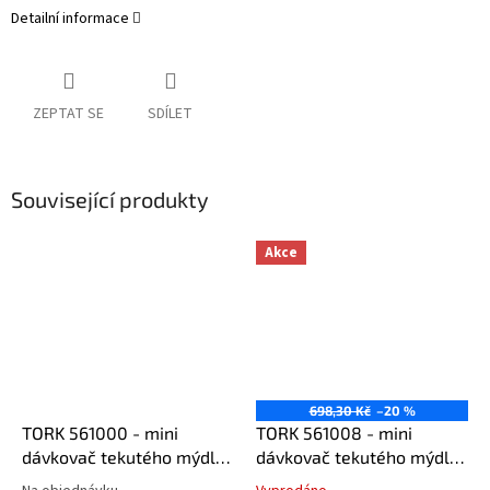
Detailní informace
ZEPTAT SE
SDÍLET
Související produkty
Akce
698,30 Kč
–20 %
TORK 561000 - mini
TORK 561008 - mini
dávkovač tekutého mýdla
dávkovač tekutého mýdla
500 ml bílý S2
500 ml černý S2