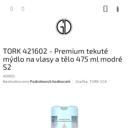
Přejít
NÁKUP
na
obsah
KOŠÍK
TORK 421602 - Premium tekuté
mýdlo na vlasy a tělo 475 ml modré
S2
420602
Průměrné
Neohodnoceno
Podrobnosti hodnocení
Značka:
TORK SCA
hodnocení
produktu
je
0,0
z
5
hvězdiček.