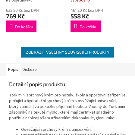
Na objednávku
Vyprodáno
Průměrné
Průměrné
hodnocení
hodnocení
635,50 Kč bez DPH
461,20 Kč bez DPH
produktu
produktu
769 Kč
558 Kč
je
je
5,0
5,0
Do košíku
Do košíku
z
z
5
5
hvězdiček.
hvězdiček.
ZOBRAZIT VŠECHNY SOUVISEJÍCÍ PRODUKTY
Popis
Diskuze
Detailní popis produktu
Tork mini sprchový krém pro hotely, školy a sportovní zařízení je
pečující a hydratační sprchový krém s osvěžující unisex vůní,
který zanechává pokožku příjemně hebkou. Vhodný do Tork mini
zásobníků na tekuté mýdlo, které mají certifikát snadného
použití a nabízejí všem uživatelům dokonalou hygienu rukou
Osvěžující sprchový krém s unisex vůní.