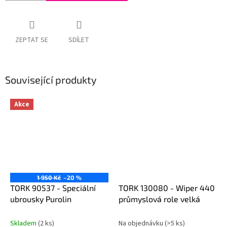
ZEPTAT SE
SDÍLET
Související produkty
Akce
1 950 Kč
–20 %
TORK 90537 - Speciální
TORK 130080 - Wiper 440
ubrousky Purolin
průmyslová role velká
Skladem
(2 ks)
Na objednávku
(>5 ks)