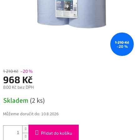
1 210 Kč
–20 %
1 210 Kč
–20 %
968 Kč
800 Kč bez DPH
Měrná
Skladem
(2 ks)
cena:
Můžeme doručit do:
10.8.2026
Přidat do košíku