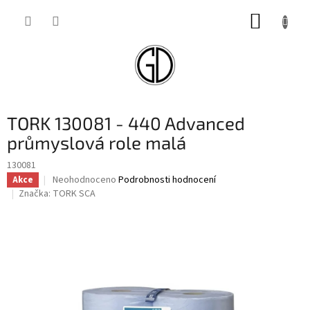
Přejít
NÁKUP
na
obsah
KOŠÍK
TORK 130081 - 440 Advanced
průmyslová role malá
130081
Průměrné
Neohodnoceno
Podrobnosti hodnocení
Akce
hodnocení
Značka:
TORK SCA
produktu
je
0,0
z
5
hvězdiček.